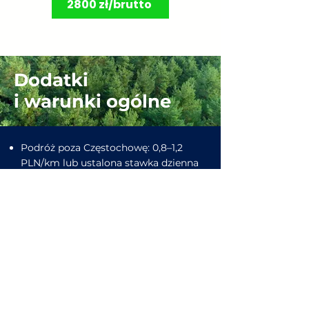
2800 zł/brutto
Dodatki
i warunki ogólne
Podróż poza Częstochowę: 0,8–1,2
PLN/km lub ustalona stawka dzienna
Zaliczka rezerwacyjna: 30–50% przy
podpisaniu umowy
Płatność: przelew, BLIK, gotówka; FV
na życzenie
Czas realizacji: zdjęcia social /
highlight 3–7 dni; pełne reportaże 7–
14 dni; video 10–21 dni (zależnie od
zakresu)