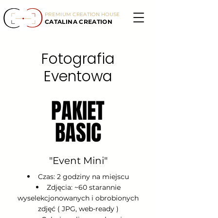
PREMIUM CREATION HOUSE
CATALINA CREATION
Fotografia
Eventowa
PAKIET
PAKIET
BASIC
BASIC
"Event Mini"
Czas: 2 godziny na miejscu
Zdjęcia: ~60 starannie
wyselekcjonowanych i obrobionych
zdjęć ( JPG, web-ready )