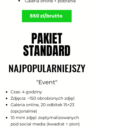
Galeria online + pobranie
650 zł/brutto
PAKIET
PAKIET
STANDARD
STANDARD
NAJPOPULARNIEJSZY
NAJPOPULARNIEJSZY
"Event"
Czas: 4 godziny
Zdjęcia: ~150 obrobionych zdjęć
Galeria online, 20 odbitek 15×23
(opcjonalnie)
10 mini zdjęć zoptymalizowanych
pod social media (kwadrat + pion)