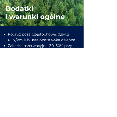
Dodatki
i warunki ogólne
Podróż poza Częstochowę: 0,8–1,2
PLN/km lub ustalona stawka dzienna
Zaliczka rezerwacyjna: 30–50% przy
podpisaniu umowy
Płatność: przelew, BLIK, gotówka; FV
na życzenie
Czas realizacji: zdjęcia social /
highlight 3–7 dni; pełne reportaże 7–
14 dni; video 10–21 dni (zależnie od
zakresu)
"Nie tworzymy contentu. Tworzymy 
percepcję, doświadczenie i 
dziedzictwo marki."