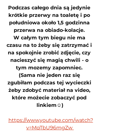
Podczas całego dnia są jedynie 
krótkie przerwy na toaletę i po 
południowa około 1,5 godzinna 
przerwa na obiado-kolacje. 
W całym tym biegu nie ma 
czasu na to żeby się zatrzymać i 
na spokojnie zrobić zdjęcie, czy 
nacieszyć się magią chwili - o 
tym mozemy zapomniec. 
(Sama nie jeden raz się 
zgubiłam podczas tej wycieczki 
żeby zdobyć materiał na video, 
które możecie zobaczyć pod 
linkiem☺)
https://www.youtube.com/watch?
v=MqTbU96mgZw 