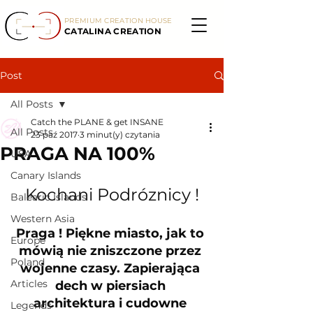
PREMIUM CREATION HOUSE
CATALINA CREATION
Post
All Posts
Catch the PLANE & get INSANE
All Posts
23 paź 2017
3 minut(y) czytania
PRAGA NA 100%
USA
Canary Islands
Kochani Podróznicy !
Balearic Islands
Western Asia
Praga ! Piękne miasto, jak to 
Europe
mówią nie zniszczone przez 
Poland
wojenne czasy. Zapierająca 
Articles
dech w piersiach 
architektura i cudowne 
Legends